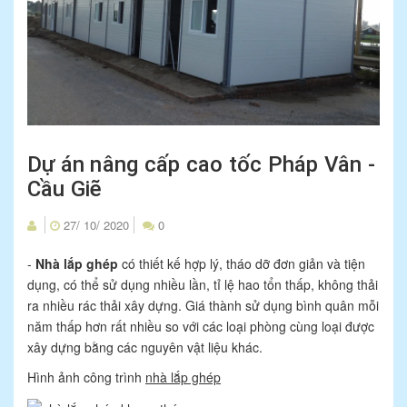
Dự án nâng cấp cao tốc Pháp Vân -
Cầu Giẽ
27/ 10/ 2020
0
-
Nhà lắp ghép
có thiết kế hợp lý, tháo dỡ đơn giản và tiện
Nhà lắp ghép – công nghệ của một thời chưa xa
dụng, có thể sử dụng nhiều lần, tỉ lệ hao tổn thấp, không thải
10/27/2020 09:33:13
ra nhiều rác thải xây dựng. Giá thành sử dụng bình quân mỗi
năm thấp hơn rất nhiều so với các loại phòng cùng loại được
xây dựng bằng các nguyên vật liệu khác.
Hình ảnh công trình
nhà lắp ghép
NHÀ LẮP GHÉP GIÁ BÈO 10 TRIỆU ĐỒNG/CĂN