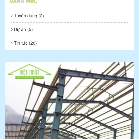
10/27/2020 09:33:27
Danh mục
Tuyển dụng (2)
Dự án (5)
Xây nhà lắp ghép có an toàn không?
Tin tức (20)
10/27/2020 09:33:25
Có nên làm nhà lắp ghép hay không?
10/27/2020 09:33:25
Nhà lắp ghép giá rẻ tại Hà Nội
10/27/2020 09:33:23