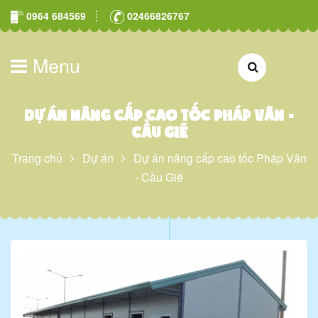
0964 684569
02466826767
Menu
Dự án nâng cấp cao tốc Pháp Vân -
Cầu Giẽ
Trang chủ
Dự án
Dự án nâng cấp cao tốc Pháp Vân
- Cầu Giẽ