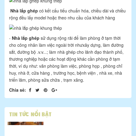
10/27/2020 09:33:12
Nhà lắp ghép
có kết cấu tiếu chuẩn hóa, chiều dài và chiều
rộng đều lấy model hoặc theo nhu cầu của khách hàng
-
Nhà lắp ghép
sử dụng rộng rãi để làm phòng ở tạm thời
Nhà khung thép - hướng đi mới thay thế cho nhà ...
cho công nhân làm việc ngoài trời nhưxây dựng, làm đường
sắt, đường bộ .v.v...; làm nhà ghép cho lãnh đạo thành phố,
10/27/2020 09:33:33
thương nghiệp hoặc các hoạt động khác cần phòng ở tạm
thời, ví dụ như: văn phòng làm việc, phòng họp , phòng chỉ
huy, nhà ở, cửa hàng , trường học, bệnh viện , nhà xe, nhà
triển lãm, phòng sửa chữa , trạm xăng.
Xây nhà mới bạn cần phải chú ý điều gì?
Chia sẻ:
10/27/2020 09:33:32
Tin tức nổi bật
20 Ý tưởng thiết kế ban công xanh tuyệt đẹp cho...