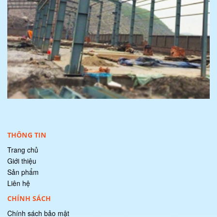
Ưu điểm của nhà lắp ghép là gì?
10/27/2020 09:33:22
Vật liệu bê tông nhẹ, bê tông xốp ứng dụng tro...
THÔNG TIN
10/27/2020 09:33:21
Trang chủ
Giới thiệu
Sản phẩm
Liên hệ
Những loại vật liệu cách nhiệt tối ưu
CHÍNH SÁCH
10/27/2020 09:33:20
Chính sách bảo mật