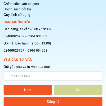
Chính sách vận chuyển
Chính sách đổi trả
Quy định sử dụng
BẠN MUỐN HỎI
Nhà lắp ghép Container căn hộ độc đáo cho người...
Bán hàng, tư vấn (8:00 - 19:00)
10/27/2020 09:33:19
02466826767
-
0964 684569
Đổi trả, bảo hành (9:00 - 19:00)
02466826767
-
0964 684569
Nhà lắp ghép khung thép lát gỗ một phát triển m...
YÊU CẦU TƯ VẤN
10/27/2020 09:33:19
Gửi yêu cầu và tư vấn qua mail
Nam
Nữ
Cách chọn nhà thầu thiết kế nhà lắp ghép đẹp, c...
10/27/2020 09:33:17