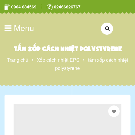
0964 684569
02466826767
Menu
tấm xốp cách nhiệt polystyrene
Trang chủ
Xốp cách nhiệt EPS
tấm xốp cách nhiệt
polystyrene