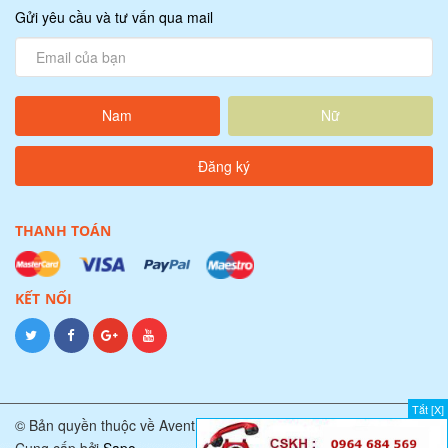
Gửi yêu cầu và tư vấn qua mail
Nam
Nữ
THANH TOÁN
KẾT NỐI
Tắt [X]
© Bản quyền thuộc về Avent Team.
Cung cấp bởi
Sapo