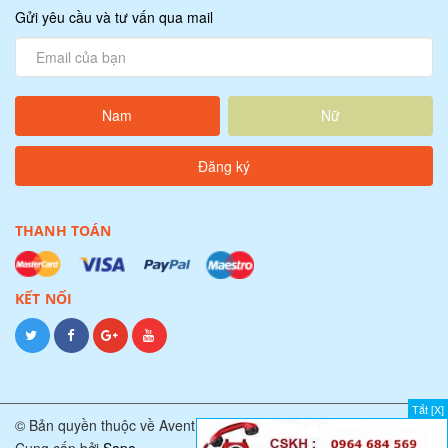
Gửi yêu cầu và tư vấn qua mail
Nam
Nữ
THANH TOÁN
KẾT NỐI
Tắt [X]
© Bản quyền thuộc về Avent Team.
Cung cấp bởi
Sapo