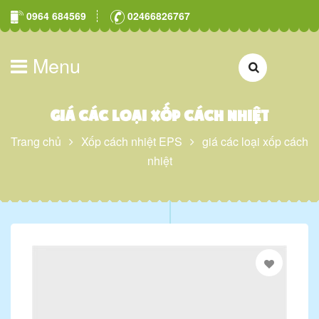
0964 684569
02466826767
Menu
giá các loại xốp cách nhiệt
Trang chủ
Xốp cách nhiệt EPS
giá các loại xốp cách
nhiệt