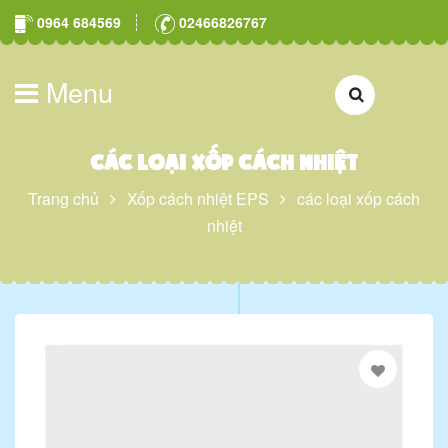
0964 684569
02466826767
Menu
các loại xốp cách nhiệt
Trang chủ
Xốp cách nhiệt EPS
các loại xốp cách
nhiệt