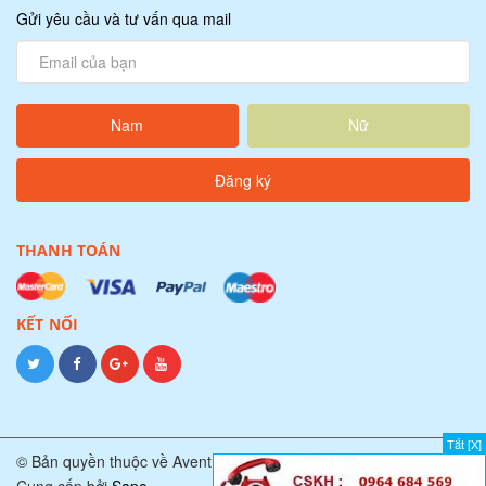
Gửi yêu cầu và tư vấn qua mail
Nam
Nữ
THANH TOÁN
KẾT NỐI
Tắt [X]
© Bản quyền thuộc về Avent Team.
Cung cấp bởi
Sapo